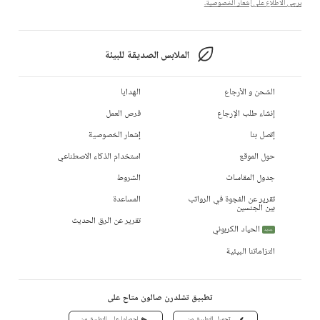
يرجى الاطلاع على إشعار الخصوصية.
الملابس الصديقة للبيئة
الشحن و الأرجاع
الهدايا
إنشاء طلب الإرجاع
فرص العمل
إتصل بنا
إشعار الخصوصية
حول الموقع
استخدام الذكاء الاصطناعي
جدول المقاسات
الشروط
تقرير عن الفجوة في الرواتب
المساعدة
بين الجنسين
تقرير عن الرق الحديث
الحياد الكربوني
جديد
التزاماتنا البيئية
تطبيق تشلدرن صالون متاح على
تحميل التطبيق من
احصلوا على التطبيق من