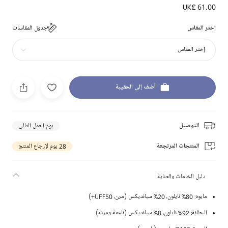
UK£ 61.00
إختر المقاس
جدول المقاسات
إختر المقاس
أضف إلى الحقيبة
التوصيل
يوم العمل التالي
المنتجات المرتجعة
28 يوم لإرجاع المنتج
دليل الخامات والعناية
مايوه: 80% نايلون، 20% سبانديكس (مرن، UPF50+)
البطانة: 92% نايلون، 8% سبانديكس (ناعمة ومرنة)