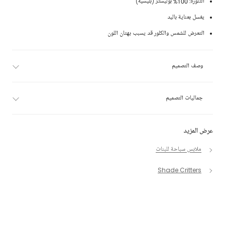
التنورة: 100% بوليستر (بليسيه)
يغسل بعناية باليد
التعرض للشمس والكلور قد يسبب بهتان اللون
وصف التصميم
جماليات التصميم
عرض المزيد
ملابس سباحة للبنات
Shade Critters