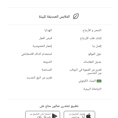
الملابس الصديقة للبيئة
الشحن و الأرجاع
الهدايا
إنشاء طلب الإرجاع
فرص العمل
إتصل بنا
إشعار الخصوصية
حول الموقع
استخدام الذكاء الاصطناعي
جدول المقاسات
الشروط
تقرير عن الفجوة في الرواتب
المساعدة
بين الجنسين
تقرير عن الرق الحديث
الحياد الكربوني
جديد
التزاماتنا البيئية
تطبيق تشلدرن صالون متاح على
تحميل التطبيق من
احصلوا على التطبيق من
أبل ستور
غوغل بلاي