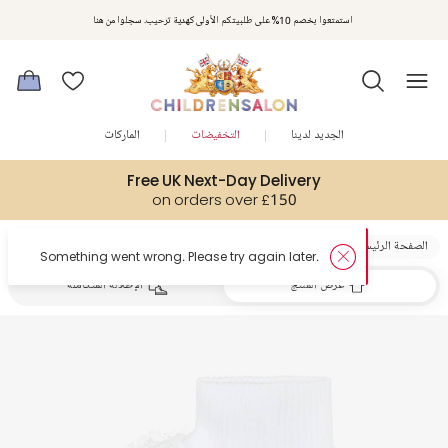
استمتعوا بخصم 10% على طلبيتكم الأولى كهدية ترحيب. سجلوا من هنا
الجديد لدينا
التخفيضات
الماركات
Free UK Next-Day Delivery
on orders over £150
الصفحة الرئيسية
بنات
جوارب
عرض المنتج
الإطلالة المتكاملة