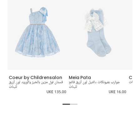
Coeur by Childrensalon
Meia Pata
Coeu
 للبنات
جوارب بفيونكات دانتيل لون أزرق فاتح
فستان تول مزين بالخرز والورود لون أزرق
حذاء 
للبنات
للبنات
0.00
UK£ 135.00
UK£ 16.00