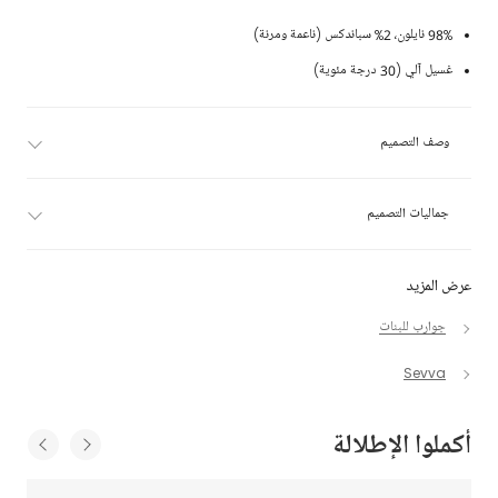
98% نايلون، 2% سباندكس (ناعمة ومرنة)
غسيل آلي (30 درجة مئوية)
وصف التصميم
جماليات التصميم
عرض المزيد
جوارب للبنات
Sevva
أكملوا الإطلالة