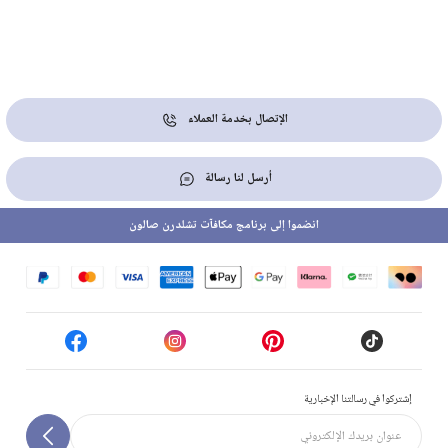
الإتصال بخدمة العملاء
أرسل لنا رسالة
انضموا إلى برنامج مكافآت تشلدرن صالون
إشتركوا في رسالتنا الإخبارية