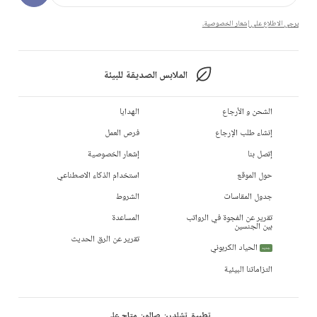
يرجى الاطلاع على إشعار الخصوصية.
الملابس الصديقة للبيئة
الشحن و الأرجاع
الهدايا
إنشاء طلب الإرجاع
فرص العمل
إتصل بنا
إشعار الخصوصية
حول الموقع
استخدام الذكاء الاصطناعي
جدول المقاسات
الشروط
تقرير عن الفجوة في الرواتب
المساعدة
بين الجنسين
تقرير عن الرق الحديث
الحياد الكربوني
جديد
التزاماتنا البيئية
تطبيق تشلدرن صالون متاح على