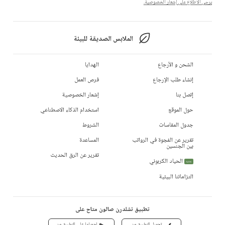
يرجى الاطلاع على إشعار الخصوصية.
الملابس الصديقة للبيئة
الشحن و الأرجاع
الهدايا
إنشاء طلب الإرجاع
فرص العمل
إتصل بنا
إشعار الخصوصية
حول الموقع
استخدام الذكاء الاصطناعي
جدول المقاسات
الشروط
تقرير عن الفجوة في الرواتب
المساعدة
بين الجنسين
تقرير عن الرق الحديث
الحياد الكربوني
جديد
التزاماتنا البيئية
تطبيق تشلدرن صالون متاح على
تحميل التطبيق من
احصلوا على التطبيق من