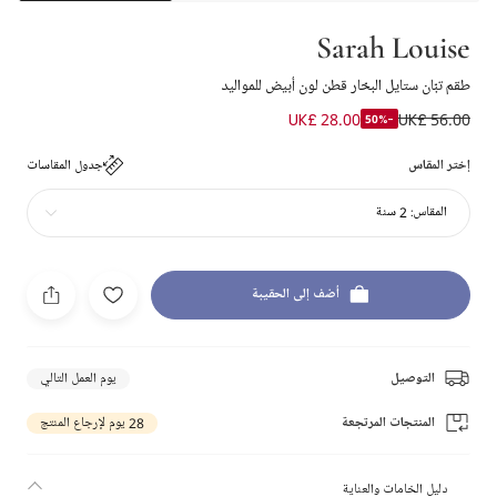
Sarah Louise
طقم تبّان ستايل البحّار قطن لون أبيض للمواليد
UK£ 28.00
UK£ 56.00
-50%
إختر المقاس
جدول المقاسات
المقاس:
2 سنة
أضف إلى الحقيبة
التوصيل
يوم العمل التالي
المنتجات المرتجعة
28 يوم لإرجاع المنتج
دليل الخامات والعناية