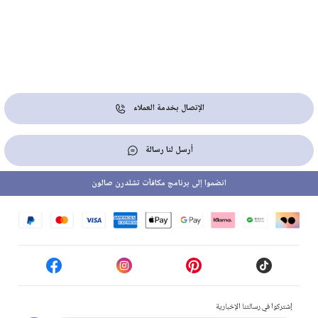
الإتصال بخدمة العملاء
أرسل لنا رسالة
انضموا إلى برنامج مكافآت تشلدرن صالون
إشتركوا في رسالتنا الإخبارية