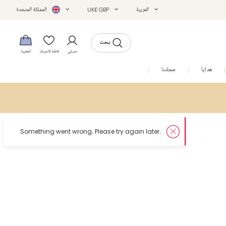
العربية
UK£ GBP
المملكة المتحدة
بحث
حسابي
قائمة الأمنيات
الحقيبة
هدايا
مجلتنا
التخفيضات