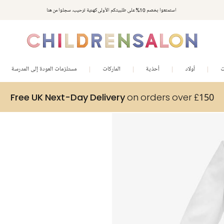
استمتعوا بخصم 10% على طلبيتكم الأولى كهدية ترحيب. سجلوا من هنا
ت
أولاد
أحذية
الماركات
مستلزمات العودة إلى المدرسة
Free UK Next-Day Delivery
on orders over £150