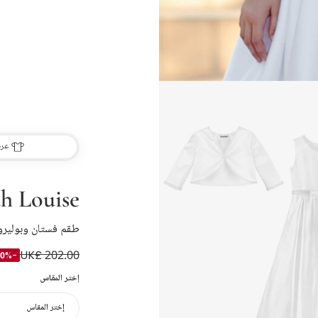
عرض
h Louise
طقم فستان وبوليرو 
UK£ 202.00
-50%
إختر المقاس
إختر المقاس