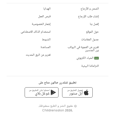
الشحن و الأرجاع
الهدايا
إنشاء طلب الإرجاع
فرص العمل
إتصل بنا
إشعار الخصوصية
حول الموقع
استخدام الذكاء الاصطناعي
جدول المقاسات
الشروط
تقرير عن الفجوة في الرواتب
المساعدة
بين الجنسين
تقرير عن الرق الحديث
الحياد الكربوني
جديد
التزاماتنا البيئية
تطبيق تشلدرن صالون متاح على
تحميل التطبيق من
احصلوا على التطبيق من
أبل ستور
غوغل بلاي
© حقوق النشر و الطبع محفوظة،
Childrensalon 2026
,