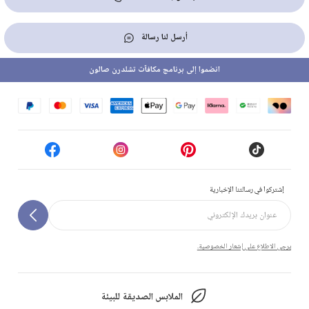
أرسل لنا رسالة
انضموا إلى برنامج مكافآت تشلدرن صالون
إشتركوا في رسالتنا الإخبارية
يرجى الاطلاع على إشعار الخصوصية.
الملابس الصديقة للبيئة