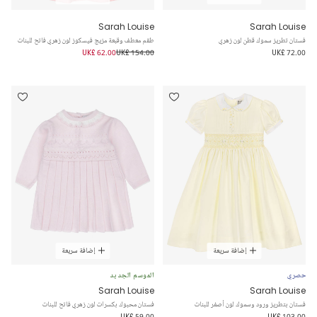
Sarah Louise
Sarah Louise
فستان تطريز سموك قطن لون زهري
طقم معطف وقبعة مزيج فيسكوز لون زهري فاتح للبنات
UK£ 62.00
UK£ 154.00
UK£ 72.00
إضافة سريعة
إضافة سريعة
حصري
الموسم الجديد
Sarah Louise
Sarah Louise
فستان بتطريز ورود وسموك لون أصفر للبنات
فستان محبوك بكسرات لون زهري فاتح للبنات
UK£ 59.00
UK£ 103.00