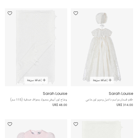
إضافة سريعة
إضافة سريعة
Sarah Louise
Sarah Louise
طقم فستان مراسم دانتيل وحرير لون عاجي
وشاح لون أبيض محبوك بحواف صدفية (115 سم)
UK£ 48.00
UK£ 314.00