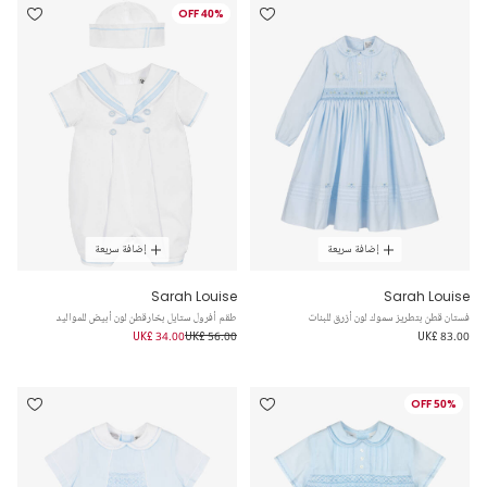
40% OFF
إضافة سريعة
إضافة سريعة
Sarah Louise
Sarah Louise
فستان قطن بتطريز سموك لون أزرق للبنات
طقم أفرول ستايل بحّارقطن لون أبيض للمواليد
UK£ 34.00
UK£ 56.00
UK£ 83.00
50% OFF