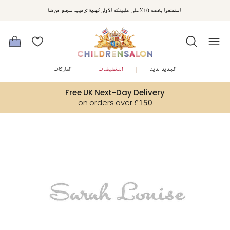
مكافآت تشلدرن صالون | اجمعوا النقاط مع كل عملية شراء لتحصلوا على هدايا حصرية وعروض مصممة خصيصا لتلبي
استمتعوا بخصم 10% على طلبيتكم الأولى كهدية ترحيب. سجلوا من هنا
متطلباتكم
الجديد لدينا
التخفيضات
الماركات
Free UK Next-Day Delivery
on orders over £150