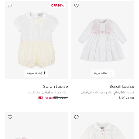
50% OFF
إضافة سريعة
إضافة سريعة
Sarah Louise
Sarah Louise
فستان أطفال بناتي تطريز سموك قطن لون ابيض
بدلة رسمية لون أبيض وأصفر للبنات
UK£ 28.00
UK£ 55.00
UK£ 74.00