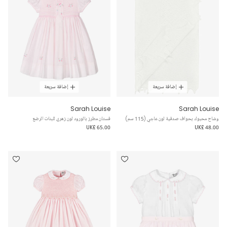
إضافة سريعة
إضافة سريعة
Sarah Louise
Sarah Louise
وشاح محبوك بحواف صدفية لون عاجي (115 سم)
فستان مطرز بالورود لون زهري للبنات الرضع
UK£ 65.00
UK£ 48.00