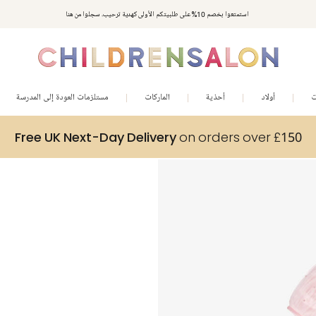
استمتعوا بخصم 10% على طلبيتكم الأولى كهدية ترحيب. سجلوا من هنا
ت
أولاد
أحذية
الماركات
مستلزمات العودة إلى المدرسة
Free UK Next-Day Delivery
on orders over £150