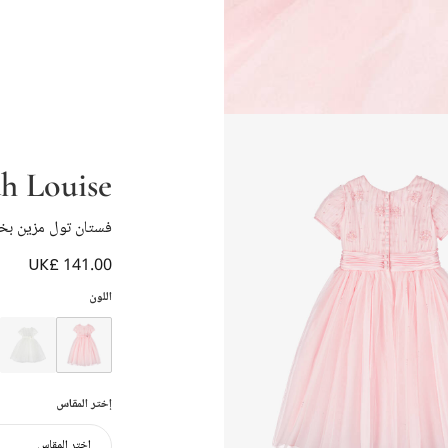
h Louise
فستان تول مزين بخ
UK£ 141.00
اللون
إختر المقاس
إختر المقاس