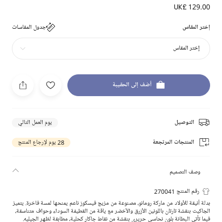
UK£ 129.00
إختر المقاس
جدول المقاسات
إختر المقاس
أضف إلى الحقيبة
التوصيل
يوم العمل التالي
المنتجات المرتجعة
28 يوم لإرجاع المنتج
وصف التصميم
رقم المنتج 270041
بدلة أنيقة للأولاد من ماركة رومانو، مصنوعة من مزيج فيسكوز ناعم يمنحها لمسة فاخرة. يتميز
الجاكيت بنقشة تارتان باللونين الأزرق والأخضر مع ياقة من القطيفة السوداء وحواف متناسقة،
فيما تأتي البطانة بلون نحاسي حريري بنقشة من نقاط جاكار كحلية، مطابقة لظهر الجيليه.