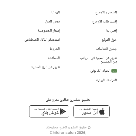
الشحن و الأرجاع
الهدايا
إنشاء طلب الإرجاع
فرص العمل
إتصل بنا
إشعار الخصوصية
حول الموقع
استخدام الذكاء الاصطناعي
جدول المقاسات
الشروط
تقرير عن الفجوة في الرواتب
المساعدة
بين الجنسين
تقرير عن الرق الحديث
الحياد الكربوني
جديد
التزاماتنا البيئية
تطبيق تشلدرن صالون متاح على
تحميل التطبيق من
احصلوا على التطبيق من
أبل ستور
غوغل بلاي
© حقوق النشر و الطبع محفوظة،
Childrensalon 2026
,