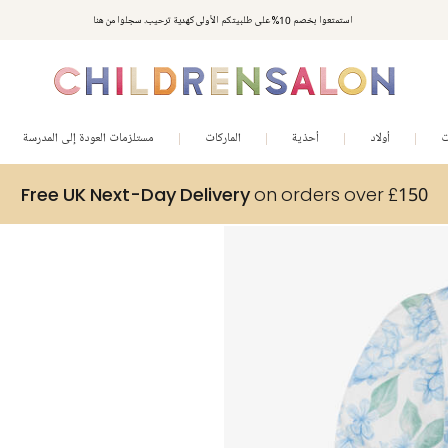
استمتعوا بخصم 10% على طلبيتكم الأولى كهدية ترحيب. سجلوا من هنا
ت
أولاد
أحذية
الماركات
مستلزمات العودة إلى المدرسة
Free UK Next-Day Delivery
on orders over £150