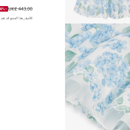
UK£ 443.00
فستان قطن بطبعة ور
-50%
للأسف, هذا المنتج قد نفذ.