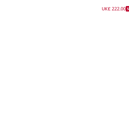
UK£ 222.00
ود لون أزرق للبنات