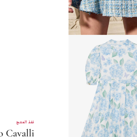
نفذ المنتج
 Cavalli