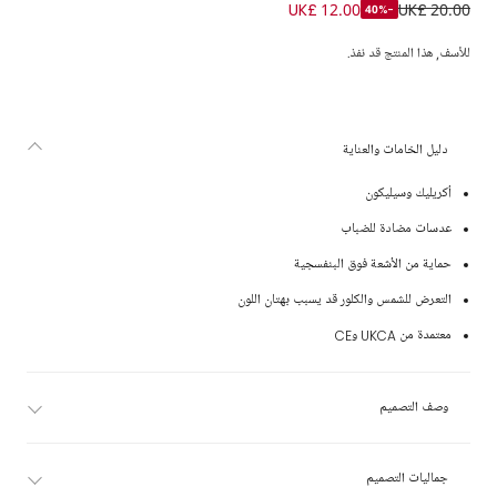
نظارات سباحة لون بنفسجي ليلاك للبنات
UK£ 12.00
UK£ 20.00
-40%
للأسف, هذا المنتج قد نفذ.
دليل الخامات والعناية
أكريليك وسيليكون
عدسات مضادة للضباب
حماية من الأشعة فوق البنفسجية
التعرض للشمس والكلور قد يسبب بهتان اللون
معتمدة من UKCA وCE
وصف التصميم
جماليات التصميم