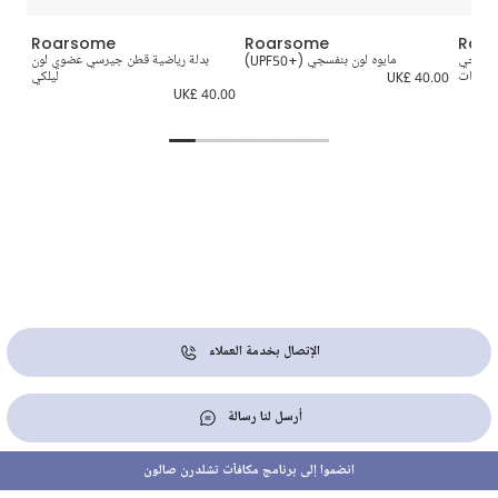
Roarsome
Roarsome
Roa
 بنفسجي
مايوه لون بنفسجي (+UPF50)
بدلة رياضية قطن جيرسي عضوي لون
نظار
ك للبنات
UK£ 40.00
ليلكي
9.00
UK£ 40.00
الإتصال بخدمة العملاء
أرسل لنا رسالة
انضموا إلى برنامج مكافآت تشلدرن صالون