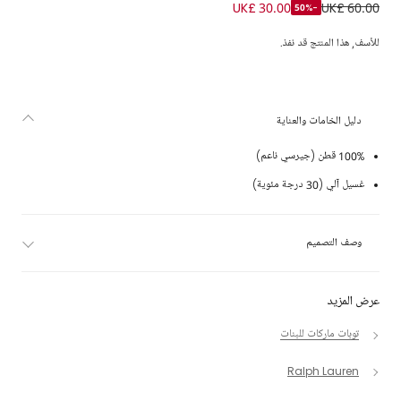
تيشيرت بطبعة الدب بولو لون أزرق تركواز للبنات
UK£ 30.00
UK£ 60.00
-50%
للأسف, هذا المنتج قد نفذ.
دليل الخامات والعناية
100% قطن (جيرسي ناعم)
غسيل آلي (30 درجة مئوية)
وصف التصميم
عرض المزيد
توبات ماركات للبنات
Ralph Lauren