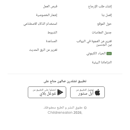
إنشاء طلب الإرجاع
فرص العمل
إتصل بنا
إشعار الخصوصية
حول الموقع
استخدام الذكاء الاصطناعي
جدول المقاسات
الشروط
تقرير عن الفجوة في الرواتب
المساعدة
بين الجنسين
تقرير عن الرق الحديث
الحياد الكربوني
جديد
التزاماتنا البيئية
تطبيق تشلدرن صالون متاح على
تحميل التطبيق من
احصلوا على التطبيق من
أبل ستور
غوغل بلاي
© حقوق النشر و الطبع محفوظة،
Childrensalon 2026
,