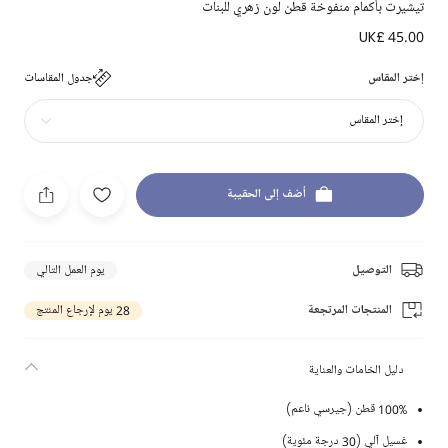
تيشيرت بأكمام منفوخة قطن لون زهري للبنات
UK£ 45.00
إختر المقاس
جدول المقاسات
إختر المقاس
أضف إلى الحقيبة
التوصيل
يوم العمل التالي
المنتجات المرتجعة
28 يوم لإرجاع المنتج
دليل الخامات والعناية
100% قطن (جيرسي ناعم)
غسيل آلي (30 درجة مئوية)