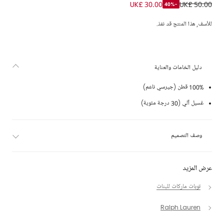
تيشيرت قطن بطبعة دب بولو لون برتقالي للبنات
UK£ 30.00
UK£ 50.00
-40%
للأسف, هذا المنتج قد نفذ.
دليل الخامات والعناية
100% قطن (جيرسي ناعم)
غسيل آلي (30 درجة مئوية)
وصف التصميم
عرض المزيد
توبات ماركات للبنات
Ralph Lauren