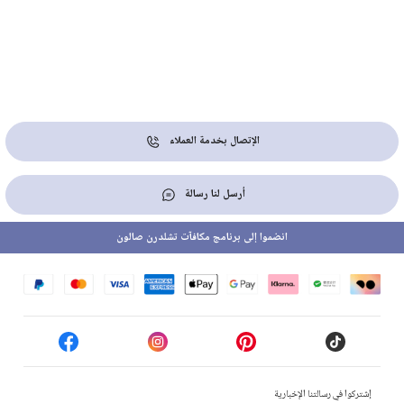
الإتصال بخدمة العملاء
أرسل لنا رسالة
انضموا إلى برنامج مكافآت تشلدرن صالون
إشتركوا في رسالتنا الإخبارية