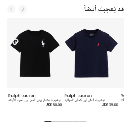
قد يُعجبك أيضاً
Ralph Lauren
Ralph Lauren
Ralp
للأولاد
تيشيرت قطن لون كحلي للمواليد
تيشيرت بشعار بوني قطن لون أسود للأولاد
UK£ 50.00
UK£ 35.00
0.00