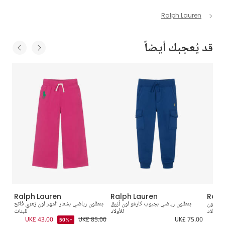
Ralph Lauren
قد يُعجبك أيضاً
Ralph Lauren
Ralph Lauren
Ralp
رسي لون
بنطلون رياضي بجيوب كارغو لون أزرق
بنطلون رياضي بشعار المهر لون زهري فاتح
 للأولاد
للأولاد
للبنات
5.00
UK£ 43.00
UK£ 85.00
UK£ 75.00
-50%