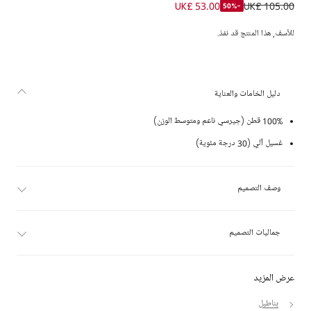
بنطلون رياضي مطرز قطن لون أزرق للبنات
UK£ 53.00
UK£ 105.00
-50%
للأسف, هذا المنتج قد نفذ.
دليل الخامات والعناية
100% قطن (جيرسي ناعم ومتوسط الوزن)
غسيل آلي (30 درجة مئوية)
وصف التصميم
جماليات التصميم
عرض المزيد
بناطيل