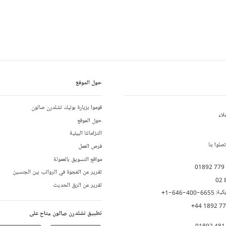
حول الموقع
قوموا بزيارة بوتيك تشلدرن صالون
لاء
حول الموقع
التزاماتنا البيئية
لوا بنا
فرص العمل
مواقع التسويق بالعمولة
01892 779
تقرير عن الفجوة في الرواتب بين الجنسين
02 
تقرير عن الرق الحديث
يكية:
+1-646-400-6655
+44 1892 7
تطبيق تشلدرن صالون متاح على
01892 481