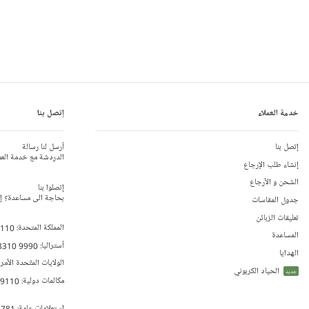
خدمة العملاء
إتصل بنا
إتصل بنا
أرسل لنا رسالة
الدردشة مع خدمة العم
إنشاء طلب الإرجاع
الشحن و الأرجاع
إتصلوا بنا
بحاجة الى مساعدة؟ إتص
جدول المقاسات
تعليقات الزبائن
المملكة المتحدة:
 110
المساعدة
أستراليا:
8310 9990
الهدايا
الولايات المتّحدة الأمر
الحياد الكربوني
جديد
مكالمات دولية:
79110
إستعلامات عامة:
 781