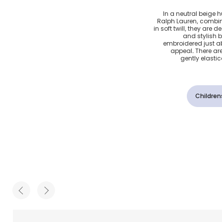
سرات
In a neutral beige h
Ralph Lauren, combin
in soft twill, they are
and stylish b
embroidered just a
appeal. There ar
gently elasti