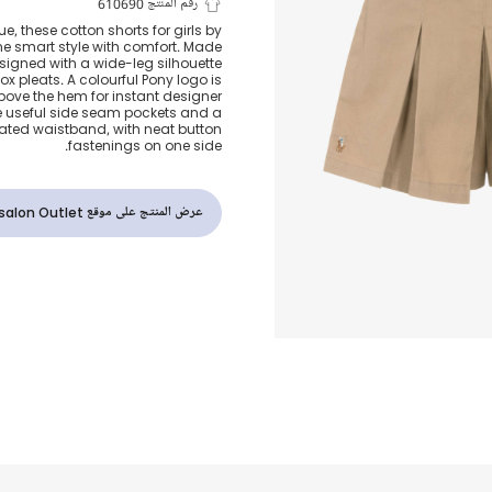
شورت قطن بك
رقم المنتج 610690
ue, these cotton shorts for girls by
e smart style with comfort. Made
لون بيج للبنات
 designed with a wide-leg silhouette
ox pleats. A colourful Pony logo is
bove the hem for instant designer
e useful side seam pockets and a
cated waistband, with neat button
fastenings on one side.
عرض المنتج على موقع Childrensalon Outlet