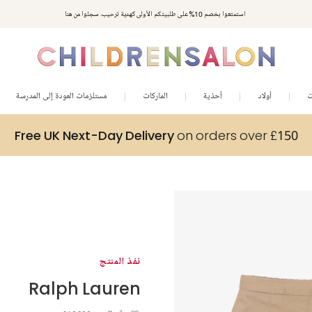
استمتعوا بخصم 10% على طلبيتكم الأولى كهدية ترحيب. سجلوا من هنا
ت
أولاد
أحذية
الماركات
مستلزمات العودة إلى المدرسة
Free UK Next-Day Delivery
on orders over £150
نفذ المنتج
Ralph Lauren