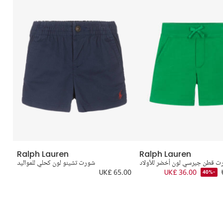
Ralph Lauren
Ralph Lauren
ت قطن جيرسي لون أخضر للأولاد
شورت تشينو لون كحلي للمواليد
.00
UK£ 65.00
UK£ 36.00
-40%