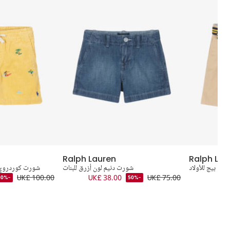
Ralph Lauren
Ralph Lau
ون بيج للأولاد
شورت دنيم لون أزرق للبنات
شورت كوردروي ل
UK£ 100.00
UK£ 38.00
UK£ 75.00
-50%
-50%