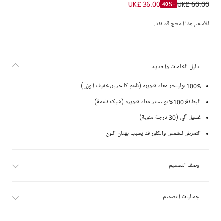
شورت سباحة بشعار المهر لون أزرق تركواز للأولاد
UK£ 36.00
UK£ 60.00
-40%
للأسف, هذا المنتج قد نفذ.
دليل الخامات والعناية
100% بوليستر معاد تدويره (ناعم كالحرير، خفيف الوزن)
البطانة: 100% بوليستر معاد تدويره (شبكة ناعمة)
غسيل آلي (30 درجة مئوية)
التعرض للشمس والكلور قد يسبب بهتان اللون
وصف التصميم
جماليات التصميم