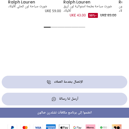
Ralph Lauren
Ralph Lauren
Ralp
ديه لون
شورت سباحة بطبعة استوائية لون أزرق
شورت سباحة لون كحلي للأولاد
توب
 للأولاد
للأولاد
UK£ 59.00
5.00
UK£ 43.00
UK£ 85.00
UK
-50%
الإتصال بخدمة العملاء
أرسل لنا رسالة
انضموا إلى برنامج مكافآت تشلدرن صالون