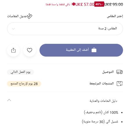
UK£ 57.00
UK£ 95.00
-40%
باقي قطعة واحدة فقط!
إختر المقاس
جدول المقاسات
المقاس:
2 سنة
أضف إلى الحقيبة
التوصيل
يوم العمل التالي
المنتجات المرتجعة
28 يوم لإرجاع المنتج
دليل الخامات والعناية
100% كتان (ناعم وخفيف)
غسيل آلي (30 درجة مئوية)