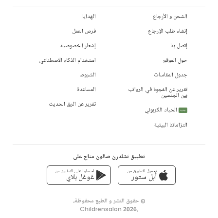
الشحن و الأرجاع
الهدايا
إنشاء طلب الإرجاع
فرص العمل
إتصل بنا
إشعار الخصوصية
حول الموقع
استخدام الذكاء الاصطناعي
جدول المقاسات
الشروط
تقرير عن الفجوة في الرواتب
المساعدة
بين الجنسين
تقرير عن الرق الحديث
الحياد الكربوني
جديد
التزاماتنا البيئية
تطبيق تشلدرن صالون متاح على
تحميل التطبيق من
احصلوا على التطبيق من
أبل ستور
غوغل بلاي
© حقوق النشر و الطبع محفوظة،
Childrensalon 2026
,