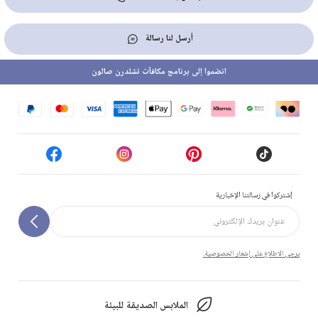
أرسل لنا رسالة
انضموا إلى برنامج مكافآت تشلدرن صالون
إشتركوا في رسالتنا الإخبارية
يرجى الاطلاع على إشعار الخصوصية.
الملابس الصديقة للبيئة