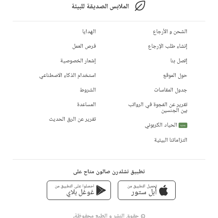
الملابس الصديقة للبيئة
الشحن و الأرجاع
الهدايا
إنشاء طلب الإرجاع
فرص العمل
إتصل بنا
إشعار الخصوصية
حول الموقع
استخدام الذكاء الاصطناعي
جدول المقاسات
الشروط
تقرير عن الفجوة في الرواتب
المساعدة
بين الجنسين
تقرير عن الرق الحديث
الحياد الكربوني
جديد
التزاماتنا البيئية
تطبيق تشلدرن صالون متاح على
تحميل التطبيق من
احصلوا على التطبيق من
أبل ستور
غوغل بلاي
© حقوق النشر و الطبع محفوظة،