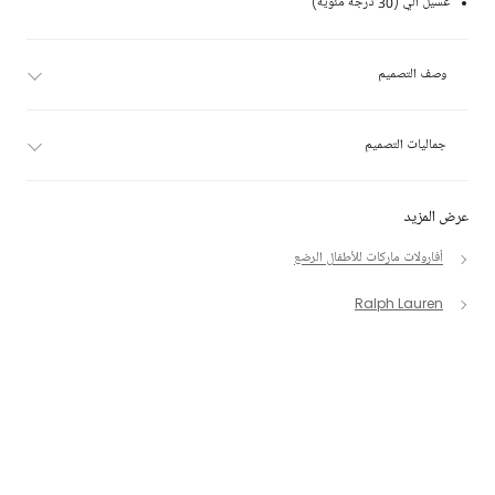
غسيل آلي (30 درجة مئوية)
وصف التصميم
جماليات التصميم
عرض المزيد
أفارولات ماركات للأطفال الرضع
Ralph Lauren