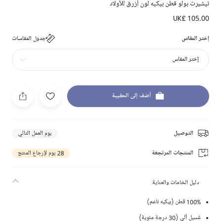
تيشيرت بولو قطن بيكيه لون أزرق للأولاد
UK£ 105.00
إختر المقاس
جدول المقاسات
إختر المقاس
أضف إلى الحقيبة
التوصيل
يوم العمل التالي
المنتجات المرتجعة
28 يوم لإرجاع المنتج
دليل الخامات والعناية
100% قطن (بيكيه ناعم)
غسيل آلي (30 درجة مئوية)