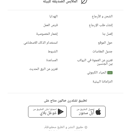
الملابس الصديقة للبيئة
الشحن و الأرجاع
الهدايا
إنشاء طلب الإرجاع
فرص العمل
إتصل بنا
إشعار الخصوصية
حول الموقع
استخدام الذكاء الاصطناعي
جدول المقاسات
الشروط
تقرير عن الفجوة في الرواتب
المساعدة
بين الجنسين
تقرير عن الرق الحديث
الحياد الكربوني
جديد
التزاماتنا البيئية
تطبيق تشلدرن صالون متاح على
تحميل التطبيق من
احصلوا على التطبيق من
أبل ستور
غوغل بلاي
© حقوق النشر و الطبع محفوظة،