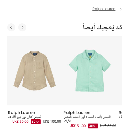
Ralph Lauren
قد يُعجبك أيضاً
Ralph Lauren
Ralph Lauren
Ralp
للأولاد
قميص بأكمام قصيرة لون أخضر باستيل
قميص كتان لون بيج للأولاد
للأولاد
UK£ 100.00
UK£ 50.00
5.00
-50%
UK£ 51.00
UK£ 85.00
-40%