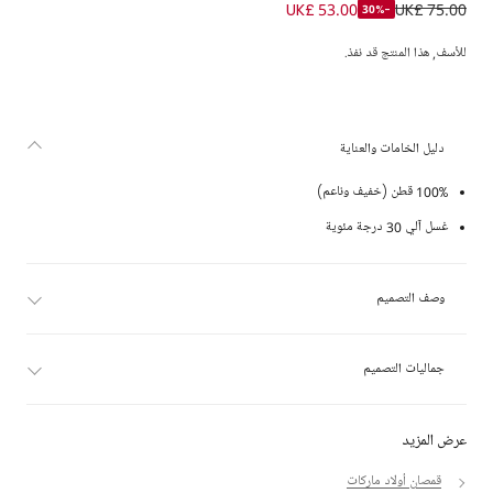
قميص قطن بشعار لون أزرق للأولاد
UK£ 53.00
UK£ 75.00
-30%
للأسف, هذا المنتج قد نفذ.
دليل الخامات والعناية
100% قطن (خفيف وناعم)
غسل آلي 30 درجة مئوية
وصف التصميم
جماليات التصميم
عرض المزيد
قمصان أولاد ماركات