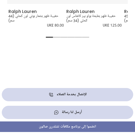
Ralph Lauren
Ralph Lauren
Ralp
حقيبة ظهر بشعار بوني كانفاس لون(45
حقيبة ظهر بطبعة بولو بير كانفاس لون
حقيبة ظهر بشعار بوني لون كحلي (44
سم)
كحلي (34 سم)
سم)
5.00
UK£ 80.00
UK£ 125.00
الإتصال بخدمة العملاء
أرسل لنا رسالة
انضموا إلى برنامج مكافآت تشلدرن صالون