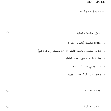
حقيبة ظهر 3 قطع كانفاس لون كحلي (45 سم)
UK£ 145.00
للأسف, هذا المنتج قد نفذ.
دليل الخامات والعناية
100% بوليستر (كانفاس متين)
بطانة الحقيبة وحافظة الأقلام: 100% بوليستر (جاكار ناعم)
بطانة عازلة لصندوق حفظ الطعام
غسل يدوي بعناية / لا تنقع
يحتوي على ألياف معاد تدويرها
وصف التصميم
تفاصيل إضافية