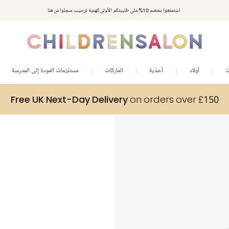
استمتعوا بخصم 10% على طلبيتكم الأولى كهدية ترحيب. سجلوا من هنا
ت
أولاد
أحذية
الماركات
مستلزمات العودة إلى المدرسة
Free UK Next-Day Delivery
on orders over £150