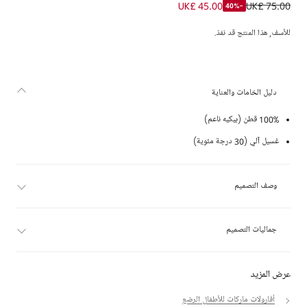
بودي سوت قطن بيكيه مخطط لون أزرق للأولاد الرضع
UK£ 45.00
UK£ 75.00
-40%
للأسف, هذا المنتج قد نفذ.
دليل الخامات والعناية
100% قطن (بيكيه ناعم)
غسيل آلي (30 درجة مئوية)
وصف التصميم
جماليات التصميم
عرض المزيد
أفارولات ماركات للأطفال الرضع