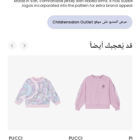
Made in soft, comfortable jersey with ribbed trims, it has subtle
logos incorporated into the pattern for extra brand appeal.
عرض المنتج على موقع Childrensalon Outlet
قد يُعجبك أيضاً
PUCCI
PUCCI
PUCC