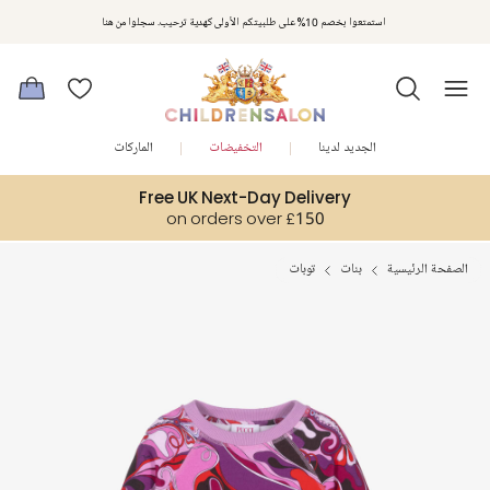
استمتعوا بخصم 10% على طلبيتكم الأولى كهدية ترحيب. سجلوا من هنا
الجديد لدينا
التخفيضات
الماركات
Free UK Next-Day Delivery
on orders over £150
الصفحة الرئيسية
بنات
توبات