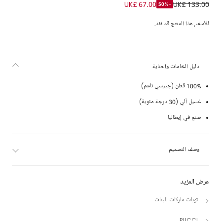
تيشيرت قطن لون عاجي للبنات
UK£ 67.00
UK£ 133.00
-50%
للأسف, هذا المنتج قد نفذ.
دليل الخامات والعناية
100% قطن (جيرسي ناعم)
غسيل آلي (30 درجة مئوية)
صنع في إيطاليا
وصف التصميم
عرض المزيد
توبات ماركات للبنات
PUCCI