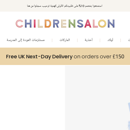
استمتعوا بخصم 10% على طلبيتكم الأولى كهدية ترحيب. سجلوا من هنا
ت
أولاد
أحذية
الماركات
مستلزمات العودة إلى المدرسة
Free UK Next-Day Delivery
on orders over £150