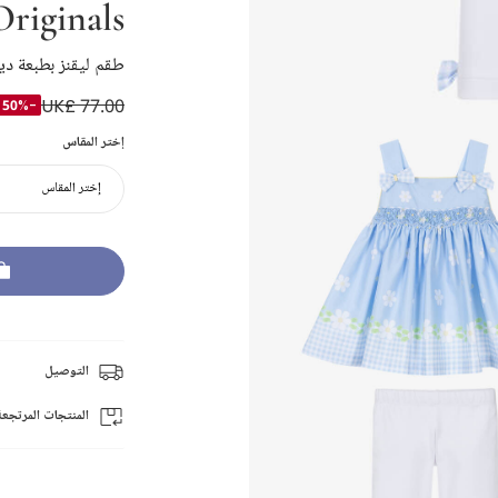
Originals
طقم ليقنز بطبعة ديز
UK£ 77.00
-50%
إختر المقاس
إختر المقاس
التوصيل
المنتجات المرتجعة