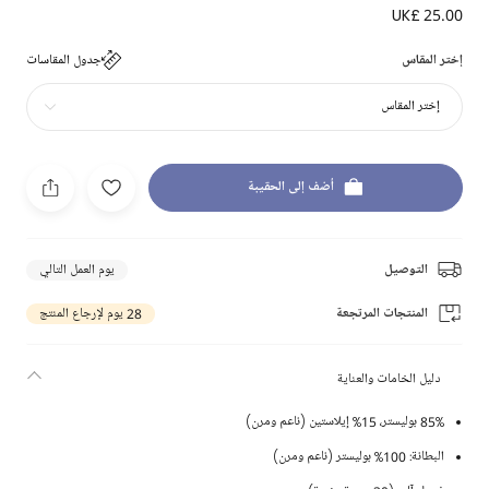
UK£ 25.00
إختر المقاس
جدول المقاسات
إختر المقاس
أضف إلى الحقيبة
التوصيل
يوم العمل التالي
المنتجات المرتجعة
28 يوم لإرجاع المنتج
دليل الخامات والعناية
85% بوليستر، 15% إيلاستين (ناعم ومرن)
البطانة: 100% بوليستر (ناعم ومرن)