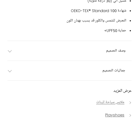
غسيل آلي (30 درجة مئوية)
شهادة OEKO-TEX® Standard 100
التعرض للشمس والكلور قد يسبب بهتان اللون
حماية UPF50+
وصف التصميم
جماليات التصميم
عرض المزيد
ملابس سباحة للبنات
Playshoes