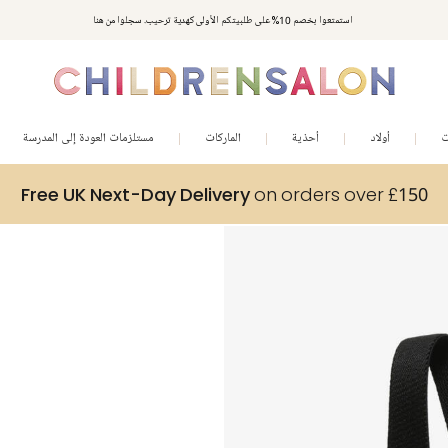
استمتعوا بخصم 10% على طلبيتكم الأولى كهدية ترحيب. سجلوا من هنا
ت
أولاد
أحذية
الماركات
مستلزمات العودة إلى المدرسة
Free UK Next-Day Delivery
on orders over £150