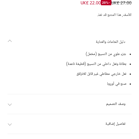
شبشب كوردروي لون زهري
UK£ 22.00
UK£ 27.00
-20%
للأسف, هذا المنتج قد نفذ.
دليل الخامات والعناية
جزء علوي من النسيج (مخمل)
بطانة ونعل داخلي من النسيج (قطيفة ناعمة)
نعل خارجي مطاطي غير قابل للانزلاق
صنع في أوروبا
وصف التصميم
تفاصيل إضافية