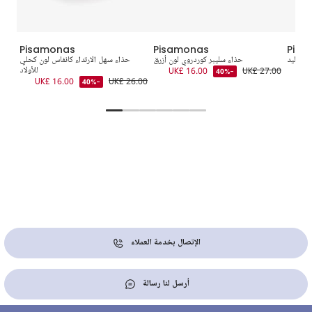
Pisamonas
Pisamonas
Pisa
لمواليد
حذاء سليبر كوردروي لون أزرق
حذاء سهل الارتداء كانفاس لون كحلي
سل
UK
UK£ 27.00
UK£ 16.00
للأولاد
-40%
4.00
UK£ 16.00
UK£ 26.00
-40%
الإتصال بخدمة العملاء
أرسل لنا رسالة