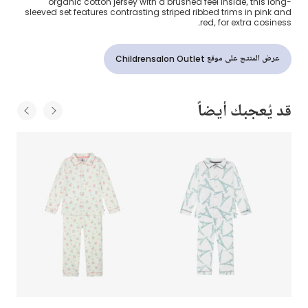
organic cotton jersey with a brushed feel inside, this long-
sleeved set features contrasting striped ribbed trims in pink and
red, for extra cosiness.
عرض المنتج على موقع Childrensalon Outlet
قد يُعجبك أيضاً