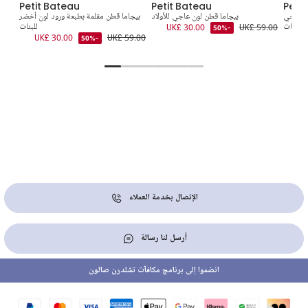
Petit Bateau
Petit Bateau
Peti
ون عاجي
بيجاما قطن لون عاجي للأولاد
بيجاما قطن مقلمة بطبعة ورود لون أخضر
بيج
للبنات
UK£ 59.00
UK£ 30.00
للبنات
-50%
9.00
UK£ 30.00
UK£ 59.00
UK
-50%
الإتصال بخدمة العملاء
أرسل لنا رسالة
انضموا إلى برنامج مكافآت تشلدرن صالون