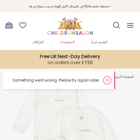
استمتعوا بخصم 10% على طلبيتكم الأولى كهدية ترحيب. سجلوا من هنا
الجديد لدينا
التخفيضات
الماركات
Free UK Next-Day Delivery
on orders over £150
الصفحة الرئيسية
أطفال رضع
أفارولات أطفال رضع