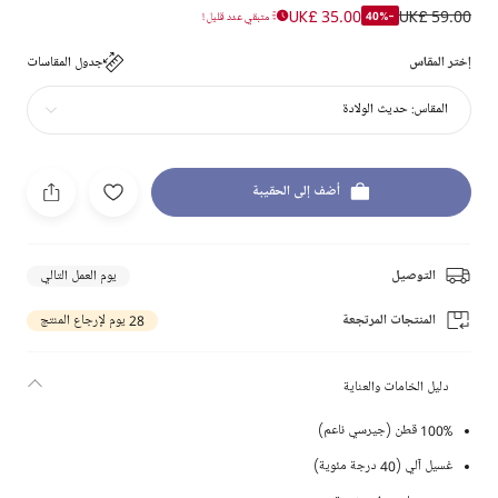
UK£ 35.00
UK£ 59.00
-40%
متبقي عدد قليل !
إختر المقاس
جدول المقاسات
المقاس:
حديث الولادة
أضف إلى الحقيبة
التوصيل
يوم العمل التالي
المنتجات المرتجعة
28 يوم لإرجاع المنتج
دليل الخامات والعناية
100% قطن (جيرسي ناعم)
غسيل آلي (40 درجة مئوية)