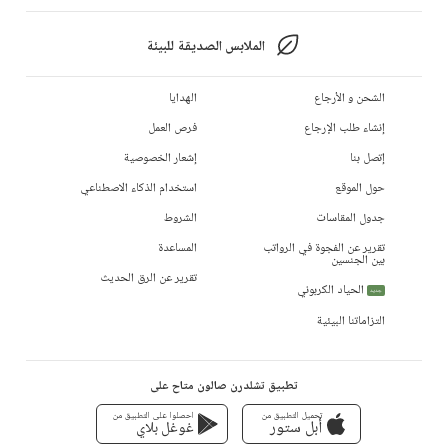
الملابس الصديقة للبيئة
الشحن و الأرجاع
الهدايا
إنشاء طلب الإرجاع
فرص العمل
إتصل بنا
إشعار الخصوصية
حول الموقع
استخدام الذكاء الاصطناعي
جدول المقاسات
الشروط
تقرير عن الفجوة في الرواتب
المساعدة
بين الجنسين
تقرير عن الرق الحديث
الحياد الكربوني
جديد
التزاماتنا البيئية
تطبيق تشلدرن صالون متاح على
تحميل التطبيق من
احصلوا على التطبيق من
أبل ستور
غوغل بلاي