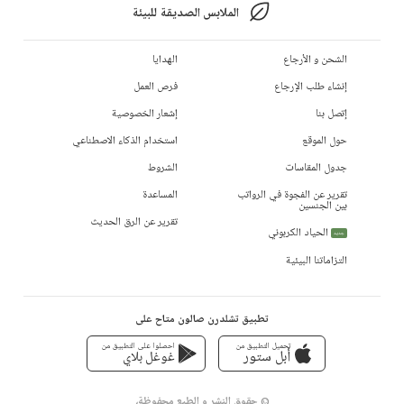
الملابس الصديقة للبيئة
الشحن و الأرجاع
الهدايا
إنشاء طلب الإرجاع
فرص العمل
إتصل بنا
إشعار الخصوصية
حول الموقع
استخدام الذكاء الاصطناعي
جدول المقاسات
الشروط
تقرير عن الفجوة في الرواتب
المساعدة
بين الجنسين
تقرير عن الرق الحديث
الحياد الكربوني
جديد
التزاماتنا البيئية
تطبيق تشلدرن صالون متاح على
تحميل التطبيق من
احصلوا على التطبيق من
أبل ستور
غوغل بلاي
© حقوق النشر و الطبع محفوظة،