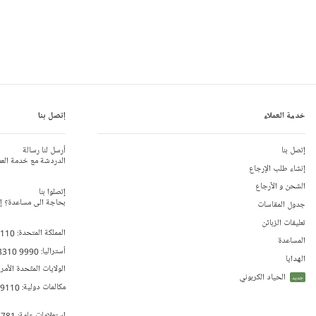
خدمة العملاء
إتصل بنا
إتصل بنا
أرسل لنا رسالة
الدردشة مع خدمة العم
إنشاء طلب الإرجاع
الشحن و الأرجاع
إتصلوا بنا
بحاجة الى مساعدة؟ إتص
جدول المقاسات
تعليقات الزبائن
المملكة المتحدة:
 110
المساعدة
أستراليا:
8310 9990
الهدايا
الولايات المتّحدة الأمر
الحياد الكربوني
جديد
مكالمات دولية:
79110
إستعلامات عامة:
 781