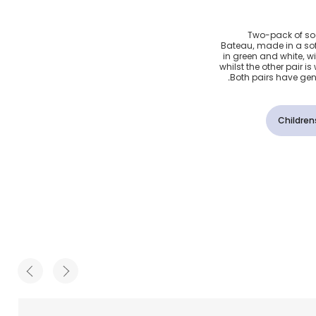
ن أخضر
Two-pack of sock
Bateau, made in a soft
 الرضع
in green and white, w
whilst the other pair i
Both pairs have gentl