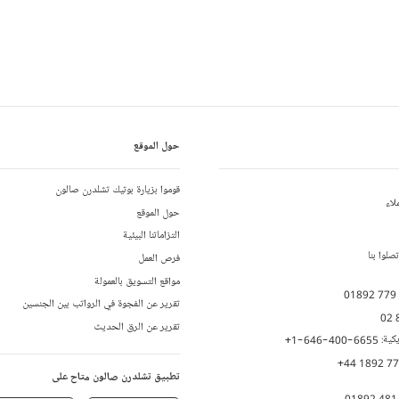
حول الموقع
قوموا بزيارة بوتيك تشلدرن صالون
لاء
حول الموقع
التزاماتنا البيئية
لوا بنا
فرص العمل
مواقع التسويق بالعمولة
01892 779
تقرير عن الفجوة في الرواتب بين الجنسين
02 
تقرير عن الرق الحديث
يكية:
+1-646-400-6655
+44 1892 7
تطبيق تشلدرن صالون متاح على
01892 481