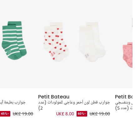
Petit Bateau
Petit Bat
 زهري وبنفسجي
جوارب قطن لون أحمر وعاجي للمولودات (عدد
جوارب بطبعة آيس
للبنات (عدد 5)
2)
UK£ 19.00
UK£ 8.00
UK£ 19.00
-45%
-60%