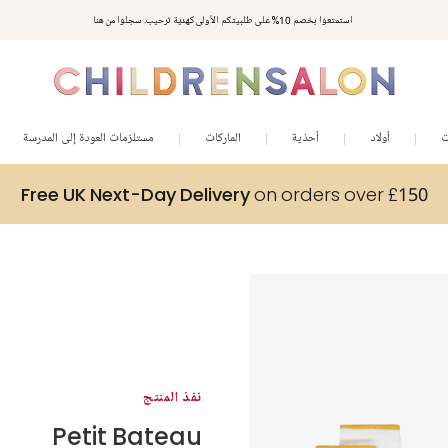
استمتعوا بخصم 10% على طلبيتكم الأولى كهدية ترحيب. سجلوا من هنا
ت
أولاد
أحذية
الماركات
مستلزمات العودة إلى المدرسة
Free UK Next-Day Delivery
on orders over £150
نفذ المنتج
Petit Bateau