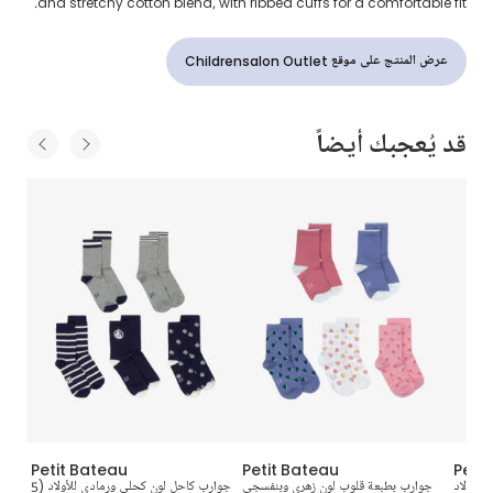
and stretchy cotton blend, with ribbed cuffs for a comfortable fit.
عرض المنتج على موقع Childrensalon Outlet
قد يُعجبك أيضاً
Petit Bateau
Petit Bateau
Peti
للأولاد
جوارب بطبعة قلوب لون زهري وبنفسجي
جوارب كاحل لون كحلي ورمادي للأولاد (5
جوارب