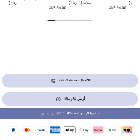
عدد 2)
للبنات (5 أزواج)
أزواج)
4.00
UK£ 34.00
UK£ 34.00
UK
الإتصال بخدمة العملاء
أرسل لنا رسالة
انضموا إلى برنامج مكافآت تشلدرن صالون