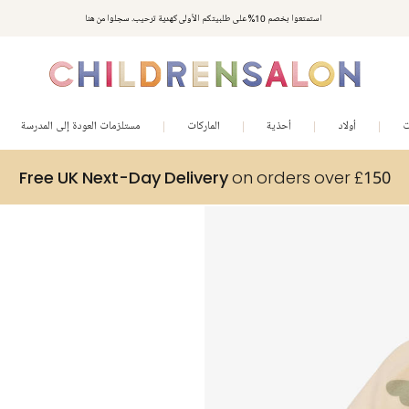
استمتعوا بخصم 10% على طلبيتكم الأولى كهدية ترحيب. سجلوا من هنا
ت
أولاد
أحذية
الماركات
مستلزمات العودة إلى المدرسة
Free UK Next-Day Delivery
on orders over £150