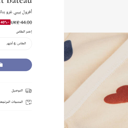
أفرول بيبي غرو ب
UK£ 44.00
-40%
إختر المقاس
المقاس:
6 أشهر
التوصيل
المنتجات المرتجعة