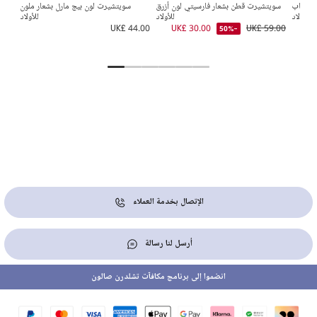
 بسحاب
سويتشيرت قطن بشعار فارسيتي لون أزرق
سويتشيرت لون بيج مارل بشعار ملون
قب
للأولاد
للأولاد
للأولاد
9.00
UK£ 44.00
UK£ 30.00
UK£ 59.00
-50%
الإتصال بخدمة العملاء
أرسل لنا رسالة
انضموا إلى برنامج مكافآت تشلدرن صالون