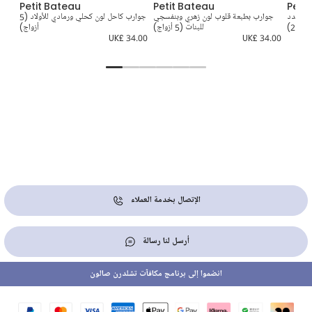
Petit Bateau
Petit Bateau
Peti
اد (عدد
جوارب بطبعة قلوب لون زهري وبنفسجي
جوارب كاحل لون كحلي ورمادي للأولاد (5
جوارب
2)
للبنات (5 أزواج)
أزواج)
4.00
UK£ 34.00
UK£ 34.00
الإتصال بخدمة العملاء
أرسل لنا رسالة
انضموا إلى برنامج مكافآت تشلدرن صالون