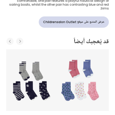
comfortable, one pair features a playful nautical design of
sailing boats, whilst the other pair has contrasting blue and red
trims.
عرض المنتج على موقع Childrensalon Outlet
قد يُعجبك أيضاً