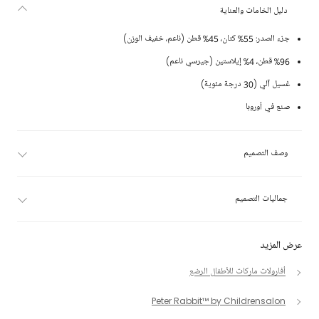
دليل الخامات والعناية
جزء الصدر: 55% كتان، 45% قطن (ناعم، خفيف الوزن)
%96 قطن، 4% إيلاستين (جيرسي ناعم)
غسيل آلي (30 درجة مئوية)
صنع في أوروبا
وصف التصميم
جماليات التصميم
عرض المزيد
أفارولات ماركات للأطفال الرضع
Peter Rabbit™ by Childrensalon