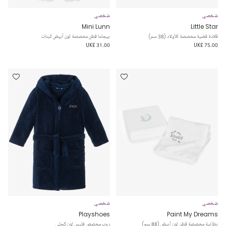
شخصي
شخصي
Mini Lunn
Little Star
قلادة فضية مخصصة للأولاد (38 سم)
بيجاما قطن مخصصة لون أبيض للبنات
UK£ 31.00
UK£ 75.00
شخصي
شخصي
Playshoes
Paint My Dreams
بطانية مخصصة قطن لون أبيض (88 سم)
روب مخصص فليس لون كحلي