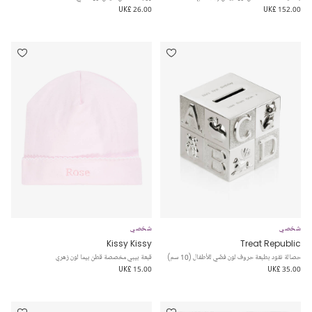
UK£ 26.00
UK£ 152.00
شخصي
شخصي
Kissy Kissy
Treat Republic
حصالة نقود بطبعة حروف لون فضّي للأطفال (10 سم)
قبعة بيبي مخصصة قطن بيما لون زهري
UK£ 15.00
UK£ 35.00