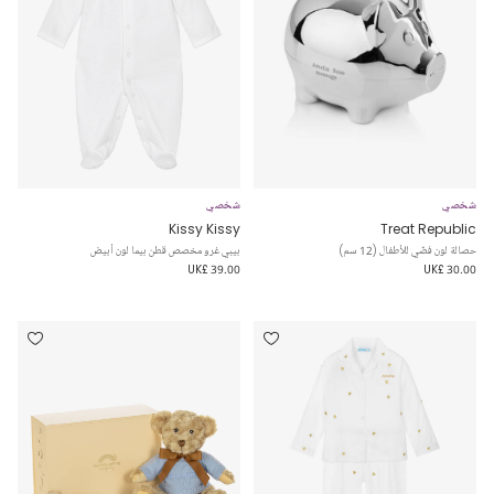
شخصي
شخصي
Kissy Kissy
Treat Republic
حصالة لون فضّي للأطفال (12 سم)
بيبي غرو مخصص قطن بيما لون أبيض
UK£ 39.00
UK£ 30.00