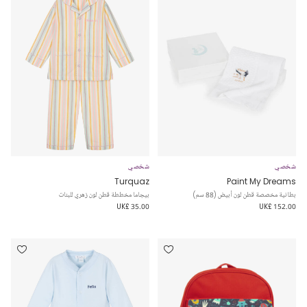
شخصي
شخصي
Turquaz
Paint My Dreams
بطانية مخصصة قطن لون أبيض (88 سم)
بيجاما مخططة قطن لون زهري للبنات
UK£ 35.00
UK£ 152.00