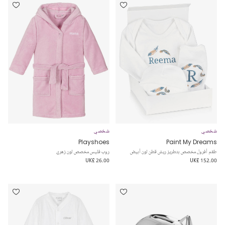
شخصي
شخصي
Playshoes
Paint My Dreams
طقم أفرول مخصص بتطريز ريش قطن لون أبيض
روب فليس مخصص لون زهري
UK£ 26.00
UK£ 152.00