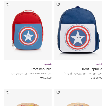
شخصي
شخصي
Treat Republic
Treat Republic
حقيبة ظهر كانفاس لون أزرق للأولاد (31 سم)
حقيبة لحفظ الطعام كانفاس لون أحمر (24 سم)
UK£ 24.00
UK£ 28.00