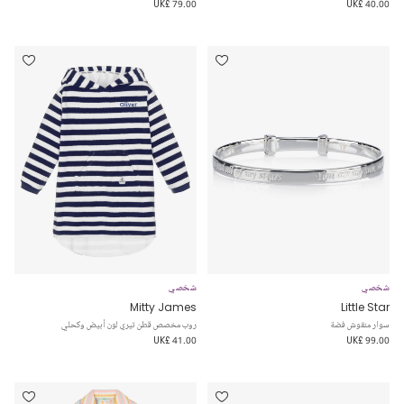
UK£ 79.00
UK£ 40.00
شخصي
شخصي
Mitty James
Little Star
سوار منقوش فضة
روب مخصص قطن تيري لون أبيض وكحلي
UK£ 41.00
UK£ 99.00