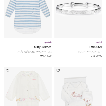
شخصي
شخصي
Mitty James
Little Star
سوار منقوش فضة ستيرلينغ
روب مخصص قطن تيري لون أزرق وأبيض
UK£ 41.00
UK£ 99.00