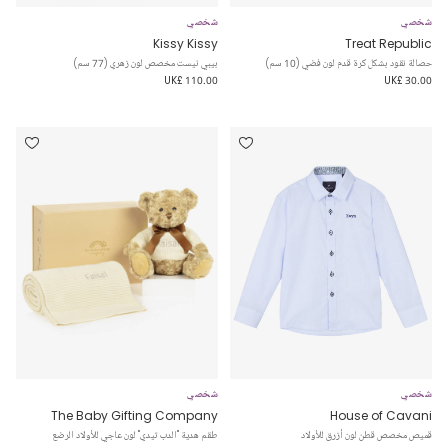
شخصي
شخصي
Kissy Kissy
Treat Republic
حصالة نقود بشكل كرة قدم لون فضي (10 سم)
بيبي نيست مخصص لون زهري (77 سم)
UK£ 110.00
UK£ 30.00
شخصي
شخصي
The Baby Gifting Company
House of Cavani
قميص مخصص قطن لون أزرق للأولاد
طقم هدية "الدب تيدي" لون عاجي للأولاد الرضع