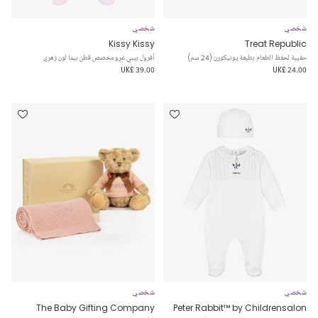
شخصي
شخصي
Kissy Kissy
Treat Republic
حقيبة لحفظ الطعام بطبعة يونيكورن (24 سم)
أفرول بيبي غرو مخصص قطن بيما لون زهري
UK£ 39.00
UK£ 24.00
شخصي
شخصي
The Baby Gifting Company
Peter Rabbit™ by Childrensalon