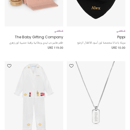
شخصي
شخصي
The Baby Gifting Company
Pippi
مريلة باندانا مخصصة لون أسود للأطفال الرضع
طقم هامبر دب تيدي وبطانية ولعبة خشبية لون زهري
UK£ 119.00
UK£ 10.00