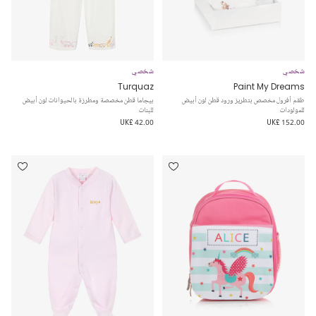
شخصي
شخصي
Turquaz
Paint My Dreams
طقم أفرول مخصص بتطريز ورود قطن لون أبيض
بيجاما قطن مخصصة ومطرزة بالحيوانات لون أبيض
للمولودات
للبنات
UK£ 42.00
UK£ 152.00