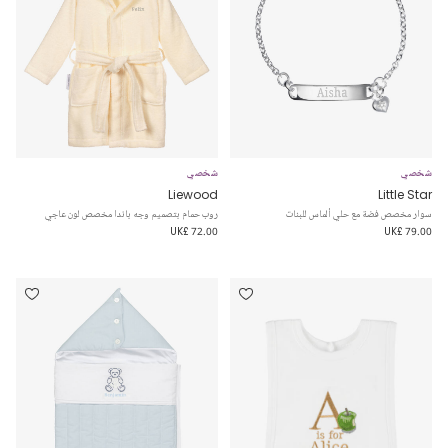
شخصي
شخصي
Liewood
Little Star
سوار مخصص فضة مع حلي ألماس للبنات
روب حمام بتصميم وجه باندا مخصص لون عاجي
UK£ 72.00
UK£ 79.00