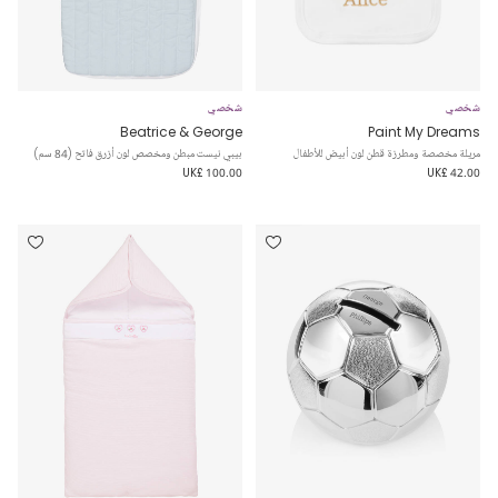
شخصي
شخصي
Beatrice & George
Paint My Dreams
مريلة مخصصة ومطرزة قطن لون أبيض للأطفال
بيبي نيست مبطن ومخصص لون أزرق فاتح (84 سم)
UK£ 100.00
UK£ 42.00