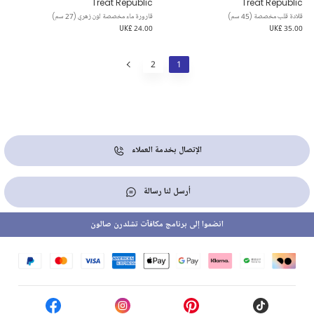
Treat Republic
Treat Republic
قلادة قلب مخصصة (45 سم)
قارورة ماء مخصصة لون زهري (27 سم)
UK£ 24.00
UK£ 35.00
2
1
الإتصال بخدمة العملاء
أرسل لنا رسالة
انضموا إلى برنامج مكافآت تشلدرن صالون