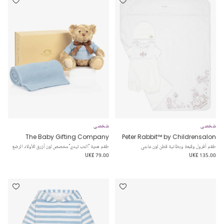
شخصي
شخصي
The Baby Gifting Company
Peter Rabbit™ by Childrensalon
طقم أفرول وقبعة وبطانية قطن لون عاجي
طقم هدية "الدب تيدي" مخصص لون أزرق للأولاد الرضع
UK£ 79.00
UK£ 135.00