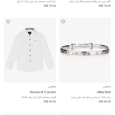
طقم بيبي غرو وقبعة مخصص قطن لون أبيض
سلة هامبر مخصصة لون زهري للبنات الرضع
UK£ 79.00
UK£ 70.00
شخصي
شخصي
House of Cavani
Little Star
سوار فضة استرليني بنجوم لون ذهبي وردي
قميص مخصص قطن لون أبيض للأولاد
UK£ 40.00
UK£ 99.00