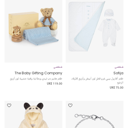
شخصي
شخصي
The Baby Gifting Company
Sofija
طقم أفارول بيبي غرو قطن لون أبيض وأزرق للأولاد
طقم هامبر دب تيدي وبطانبة ولعبة خشبية لون أزرق
الرضع
UK£ 119.00
UK£ 75.00