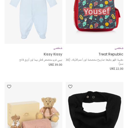
شخصي
شخصي
Kissy Kissy
Treat Republic
حقيبة ظهر بطبعة صاروخ مخصصة لون أحمرللأولاد (30
بيبي غرو مخصص قطن بيما لون أزرق فاتح
سم)
UK£ 39.00
UK£ 22.00