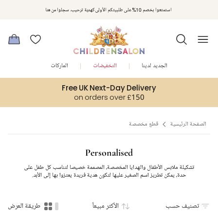
مكافآت تشلدرن صالون | اجمعوا النقاط مع كل عملية شراء لتحصلوا على هدايا حصرية وعروض مصممة خصيصا لتلبي
استمتعوا بخصم 10% على طلبيتكم الأولى كهدية ترحيب. سجلوا من هنا
متطلباتكم
الجديد لدينا
التخفيضات
الماركات
Free UK Next-Day Delivery
on orders over £150
الصفحة الرئيسية
قطع مخصصة
Personalised
تشكيلة ملابس الأطفال والهدايا المخصصة، المصممة خصيصا لتناسب كل طفل على
حدة، يمكن تطريز اسم الصغير عليها لتكون هدية فريدة يعتزوا بها إلى الأبد.
تصنيف حسب
الأكثر مبيعاً
طريقة العرض