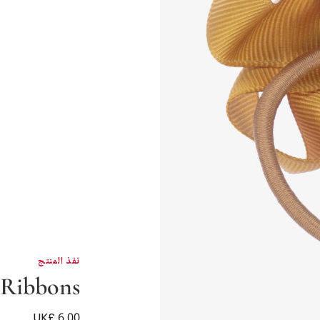
نفذ المنتج
 Ribbons
UK£ 6.00
ربطة مطاطية للشعر لون