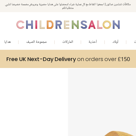
مكافآت تشلدرن صالون | اجمعوا النقاط مع كل عملية شراء لتحصلوا على هدايا حصرية وعروض مصممة خصيصا لتلبي
استمتعوا بخصم 10% على طلبيتكم الأولى كهدية ترحيب. سجلوا من هنا
متطلباتكم
ت
أولاد
أحذية
الماركات
مجموعة الصيف
هدايا
Free UK Next-Day Delivery
on orders over £150