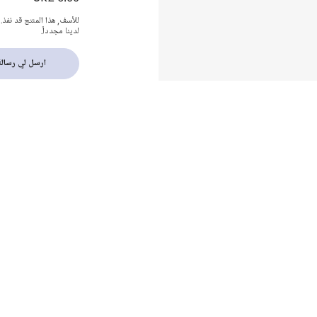
للأسف, هذا المنتج قد نفذ.
لدينا مجدداً.
ارسل لي رسالة 