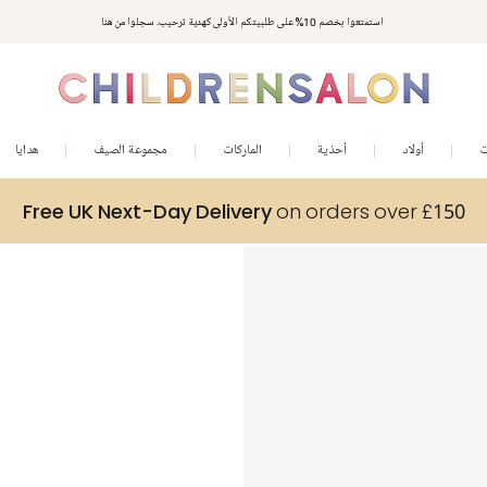
استمتعوا بخصم 10% على طلبيتكم الأولى كهدية ترحيب. سجلوا من هنا
ت
أولاد
أحذية
الماركات
مجموعة الصيف
هدايا
Free UK Next-Day Delivery
on orders over £150