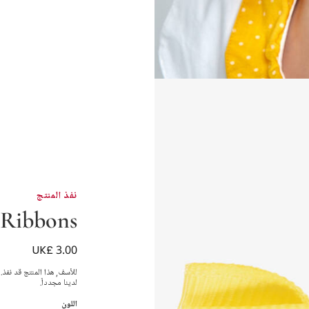
نفذ المنتج
 Ribbons
UK£ 3.00
مشبك فيونكة للشعر لو
للأسف, هذا المنتج قد نفذ.
لدينا مجدداً.
اللون