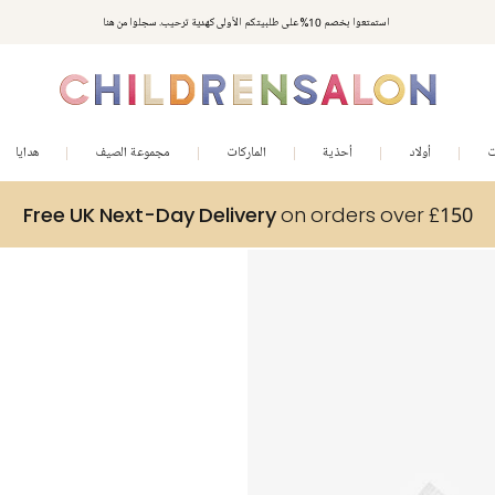
استمتعوا بخصم 10% على طلبيتكم الأولى كهدية ترحيب. سجلوا من هنا
ت
أولاد
أحذية
الماركات
مجموعة الصيف
هدايا
Free UK Next-Day Delivery
on orders over £150