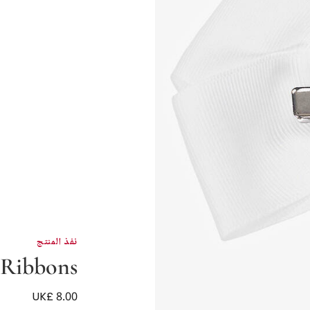
نفذ المنتج
 Ribbons
UK£ 8.00
مشبك شعر بفيونكة لون 