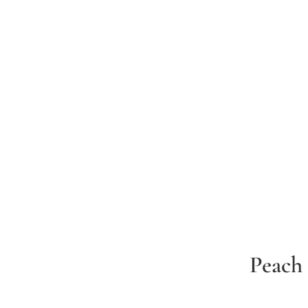
Peach
أبيض (12 سم)