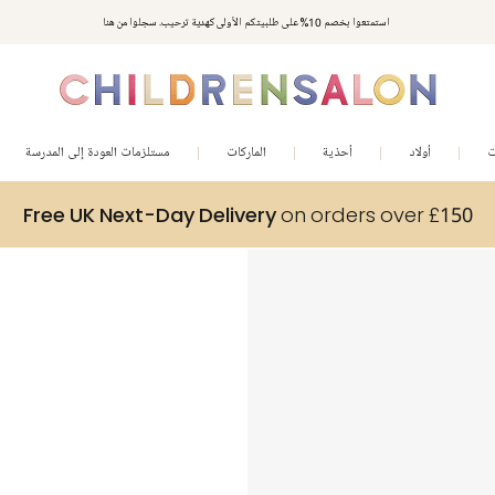
استمتعوا بخصم 10% على طلبيتكم الأولى كهدية ترحيب. سجلوا من هنا
ت
أولاد
أحذية
الماركات
مستلزمات العودة إلى المدرسة
Free UK Next-Day Delivery
on orders over £150