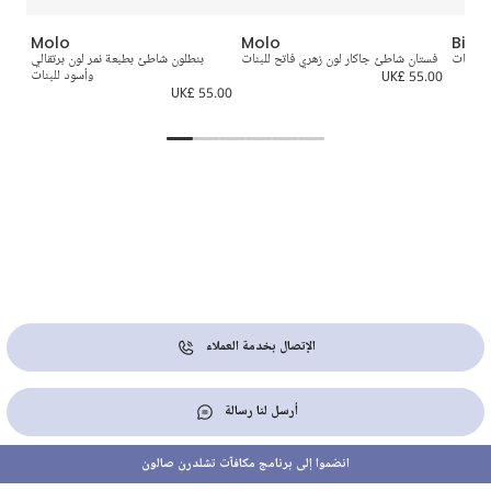
Molo
Molo
Billi
 للبنات
فستان شاطئ جاكار لون زهري فاتح للبنات
بنطلون شاطئ بطبعة نمر لون برتقالي
توب
UK
UK£ 55.00
وأسود للبنات
3.00
UK£ 55.00
الإتصال بخدمة العملاء
أرسل لنا رسالة
انضموا إلى برنامج مكافآت تشلدرن صالون