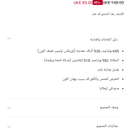
فستان قفطان لوميير لون ذهبي للبنات
UK£ 89.00
UK£ 148.00
-40%
للأسف, هذا المنتج قد نفذ.
دليل الخامات والعناية
64% بولياميد، 36% ألياف معدنية (لوريكس لوميير خفيف الوزن)
البطانة: 82% بولياميد، 18% إيلاستين (شبكة ناعمة ورفيعة)
يغسل بعناية باليد
التعرض للشمس والكلور قد يسبب بهتان اللون
صنع في إيطاليا
وصف التصميم
جماليات التصميم