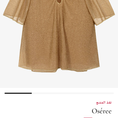
نفذ المنتج
Oséree