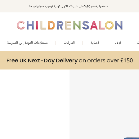
استمتعوا بخصم 10% على طلبيتكم الأولى كهدية ترحيب. سجلوا من هنا
ت
أولاد
أحذية
الماركات
مستلزمات العودة إلى المدرسة
Free UK Next-Day Delivery
on orders over £150