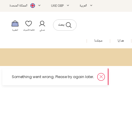
العربية
UK£ GBP
المملكة المتحدة
بحث
حسابي
قائمة الأمنيات
الحقيبة
هدايا
مجلتنا
التخفيضات