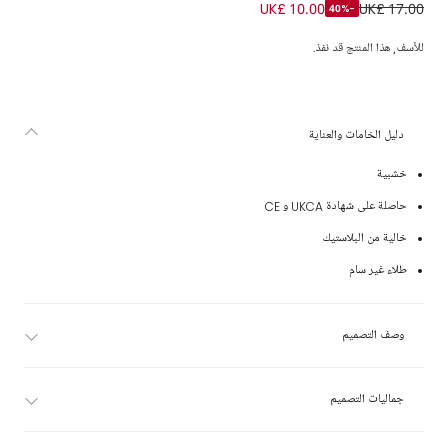
لعبة سكيتلز خشبية حراس لندن (9 سم)
UK£ 10.00
UK£ 17.00
-40%
للأسف, هذا المنتج قد نفذ.
دليل الخامات والعناية
خشبية
حاصلة على شهادة UKCA و CE
خالية من البلاستيك
طلاء غير سام
وصف التصميم
جماليات التصميم