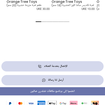
Orange Tree Toys
Orange Tree Toys
Oran
لعبة متاهة مغناطيسية شكل أسد (29
لعبة تكديس سانتا كلوز الخشبية (18 سم)
طقم لعبة مزرعة خشبية (20 سم)
سم)
UK£ 10.00
UK£ 30.00
7.00
الإتصال بخدمة العملاء
أرسل لنا رسالة
انضموا إلى برنامج مكافآت تشلدرن صالون