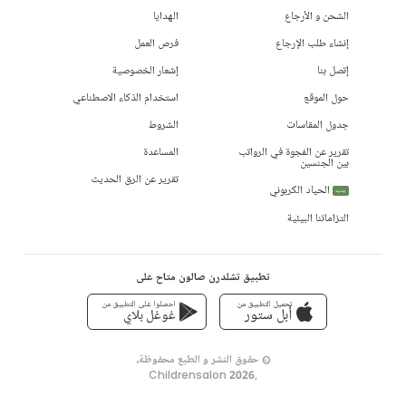
الشحن و الأرجاع
الهدايا
إنشاء طلب الإرجاع
فرص العمل
إتصل بنا
إشعار الخصوصية
حول الموقع
استخدام الذكاء الاصطناعي
جدول المقاسات
الشروط
تقرير عن الفجوة في الرواتب
المساعدة
بين الجنسين
تقرير عن الرق الحديث
الحياد الكربوني
جديد
التزاماتنا البيئية
تطبيق تشلدرن صالون متاح على
تحميل التطبيق من
احصلوا على التطبيق من
أبل ستور
غوغل بلاي
© حقوق النشر و الطبع محفوظة،
Childrensalon 2026
,