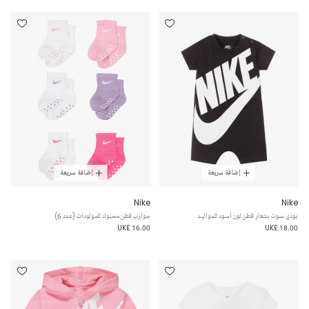
إضافة سريعة
إضافة سريعة
Nike
Nike
بودي سوت بشعار قطن لون أسود للمواليد
جوارب قطن محبوك للمولودات (عدد 6)
UK£ 16.00
UK£ 18.00