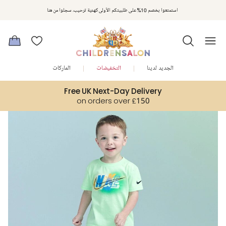
مكافآت تشلدرن صالون | اجمعوا النقاط مع كل عملية شراء لتحصلوا على هدايا حصرية وعروض مصممة خصيصا لتلبي
استمتعوا بخصم 10% على طلبيتكم الأولى كهدية ترحيب. سجلوا من هنا
متطلباتكم
الجديد لدينا
التخفيضات
الماركات
Free UK Next-Day Delivery
on orders over £150