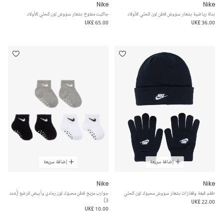
Nike
Nike
بدلة رياضية بشعار سووش قطن لون كحلي للأولاد
جاكيت منفوخ بشعار سووش لون كحلي للأولاد
UK£ 65.00
UK£ 36.00
إضافة سريعة
إضافة سريعة
Nike
Nike
طقم قبعة وقفازات بشعار سووش محبوك لون كحلي
جوارب مزيج قطن محبوك لون رمادي وأبيض للرضع (عدد
3)
UK£ 22.00
UK£ 10.00