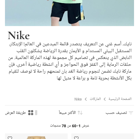
Nike
نايك، أسم غني عن التعريف يتصدر قائمة المبدعين في العالم! الإبتكار،
المستقبل البيئي المستدام و الأيمان بقدرة الرياضة يشكلون القلب
النابض الذي ينعكس في تصاميم كل مجموعة لهذه الماركة العالمية. من
حلقات الرماية إلى القفز فوق الحواجز و أي انشطة رياضية أخرى، فإن
ماركة نايك تضمن لنجوم رياضة الغد بان تمنحهم راحة لا توصف للقيام
بكل الأنشطة بحرية تامة و براعة لا مثيل لها
الصفحة الرئيسية
الماركات
Nike
تصنيف حسب
الأكثر مبيعاً
طريقة العرض
عرض
1-60
من
78
منتجات