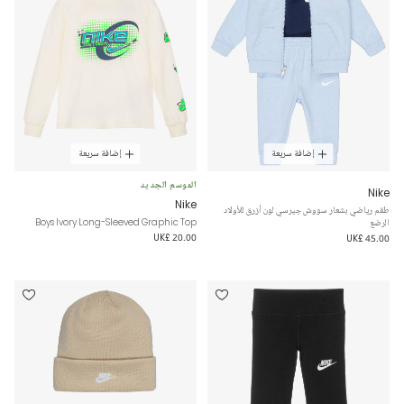
إضافة سريعة
إضافة سريعة
الموسم الجديد
Nike
Nike
طقم رياضي بشعار سووش جيرسي لون أزرق للأولاد
Boys Ivory Long-Sleeved Graphic Top
الرضع
UK£ 20.00
UK£ 45.00