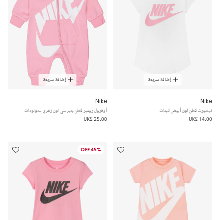
إضافة سريعة
إضافة سريعة
Nike
Nike
تيشيرت قطن لون أبيض للبنات
أوفرول رومبر قطن جيرسي لون زهري للمولودات
UK£ 25.00
UK£ 14.00
45% OFF