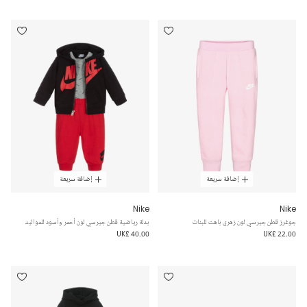
إضافة سريعة
إضافة سريعة
Nike
Nike
جوغرز قطن جيرسي لون زهري باهت للبنات
بدلة رياضية قطن جيرسي لون أحمر وأسود للمواليد
UK£ 40.00
UK£ 22.00