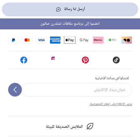
أرسل لنا رسالة
انضموا إلى برنامج مكافآت تشلدرن صالون
إشتركوا في رسالتنا الإخبارية
يرجى الاطلاع على إشعار الخصوصية.
الملابس الصديقة للبيئة