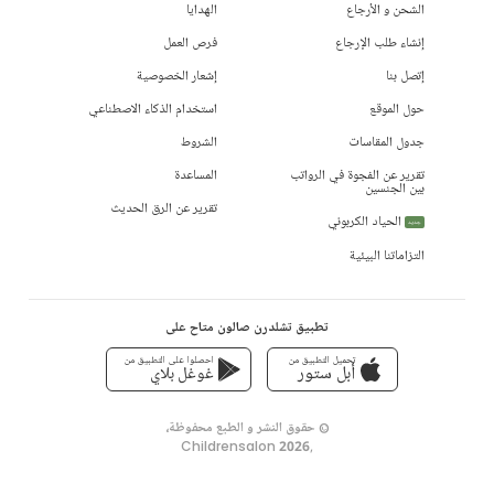
الشحن و الأرجاع
الهدايا
إنشاء طلب الإرجاع
فرص العمل
إتصل بنا
إشعار الخصوصية
حول الموقع
استخدام الذكاء الاصطناعي
جدول المقاسات
الشروط
تقرير عن الفجوة في الرواتب
المساعدة
بين الجنسين
تقرير عن الرق الحديث
الحياد الكربوني
جديد
التزاماتنا البيئية
تطبيق تشلدرن صالون متاح على
تحميل التطبيق من
احصلوا على التطبيق من
أبل ستور
غوغل بلاي
© حقوق النشر و الطبع محفوظة،
Childrensalon 2026
,